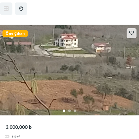
Öne Çıkan
3,000,000 ₺
510
m²