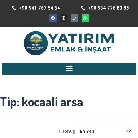
+90 541 767 54 54
+90 534 776 80 88
ANA MENÜ
Tip:
kocaali arsa
1 sonuç