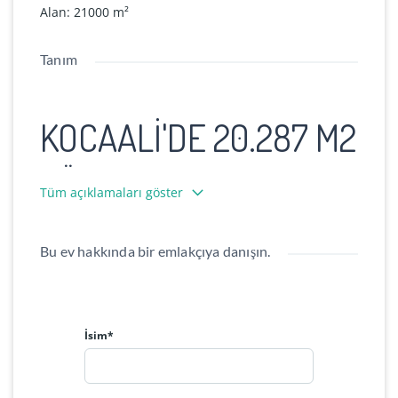
Alan
:
21000
m²
Tanım
KOCAALİ'DE 20.287 M2
KÖY MANZARALI
Tüm açıklamaları göster
Bu ev hakkında bir emlakçıya danışın.
KARAPELİT MESİRE ALANINA 1 KM
LOKASYON:
SAKARYA / KOCAALİ / KARALAR
ÇOBANSAYVANT KÖYÜ
İsim*
ALAN:
20.287 M² (TEK TAPU)
YAPI:
150 M2 İKİ KAT YAPIYA UYGUN ELEKTRİK
SU MEVCUT