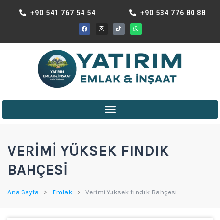
+90 541 767 54 54
+90 534 776 80 88
ANA MENÜ
VERIMI YÜKSEK FINDIK
BAHÇESI
Ana Sayfa
Emlak
Verimi Yüksek fındık Bahçesi